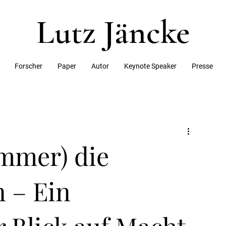
Lutz Jäncke
Forscher
Paper
Autor
Keynote Speaker
Presse
mmer) die
n – Ein