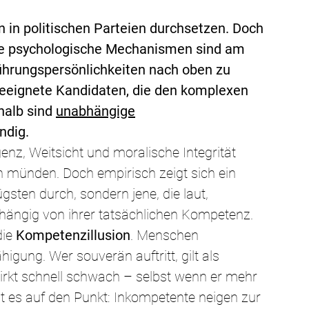
n in politischen Parteien durchsetzen. Doch 
erte psychologische Mechanismen sind am 
hrungspersönlichkeiten nach oben zu 
geeignete Kandidaten, die den komplexen 
alb sind 
unabhängige
ndig.
enz, Weitsicht und moralische Integrität 
n münden. Doch empirisch zeigt sich ein 
ügsten durch, sondern jene, die laut, 
hängig von ihrer tatsächlichen Kompetenz.
ie 
Kompetenzillusion
. Menschen 
gung. Wer souverän auftritt, gilt als 
wirkt schnell schwach – selbst wenn er mehr 
gt es auf den Punkt: Inkompetente neigen zur 