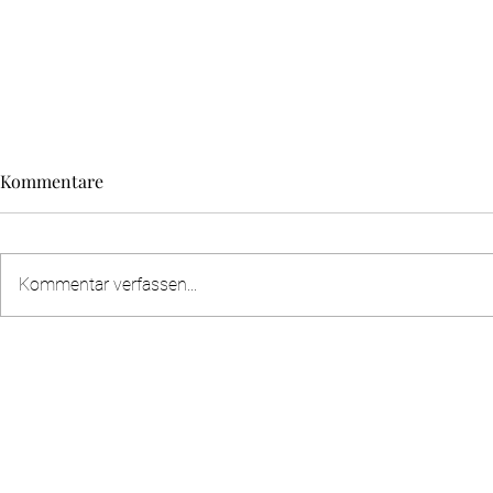
Kommentare
Kommentar verfassen...
Wenn Wörter ihre Bedeutung
Warum wir 
wechseln – wie politische
so schlechte
Konflikte unsere Sprache
verändern