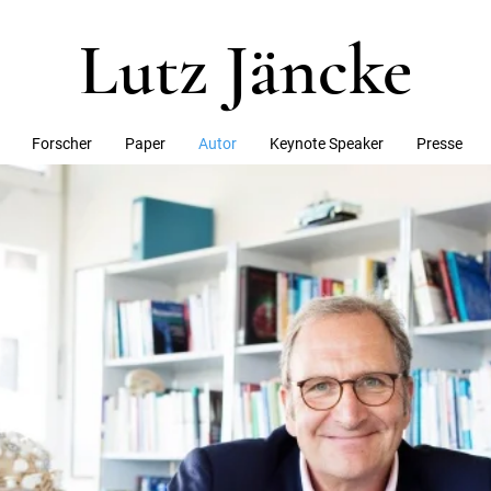
Lutz Jäncke
Forscher
Paper
Autor
Keynote Speaker
Presse