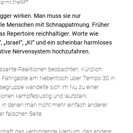
igt mit ChatGPT
rigger wirken. Man muss sie nur 
ele Menschen mit Schnappatmung. Früher 
as Repertoire reichhaltiger. Worte wie 
“, „Israel“, „KI“ und ein scheinbar harmloses 
ative Nervensystem hochzufahren.
ssante Reaktionen beobachten. Kürzlich 
 die Fahrgäste am Nebentisch über Tempo 30 in 
eisegruppe wandelte sich im Nu zu einer 
ionen kampfeslustig und lautstark 
en, in denen man nicht mehr einfach anderer 
r falschen Seite.
schaft das verbindende Medium, das andere 