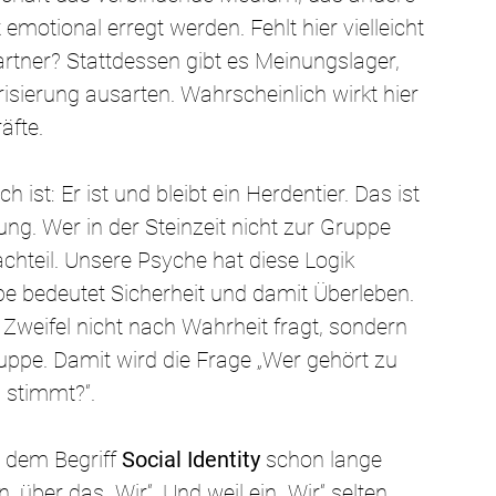
motional erregt werden. Fehlt hier vielleicht 
rtner? Stattdessen gibt es Meinungslager, 
risierung ausarten. Wahrscheinlich wirkt hier 
äfte.
ist: Er ist und bleibt ein Herdentier. Das ist 
ung. Wer in der Steinzeit nicht zur Gruppe 
achteil. Unsere Psyche hat diese Logik 
pe bedeutet Sicherheit und damit Überleben. 
Zweifel nicht nach Wahrheit fragt, sondern 
uppe. Damit wird die Frage „Wer gehört zu 
s stimmt?“.
 dem Begriff 
Social Identity
 schon lange 
 über das „Wir“. Und weil ein „Wir“ selten 