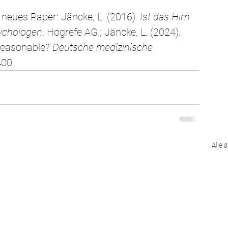
 neues Paper: 
Jäncke, L. (2016). 
Ist das Hirn 
sychologen
. Hogrefe AG.; Jäncke, L. (2024). 
reasonable? 
Deutsche medizinische 
400.
Alle 