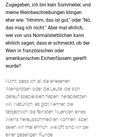
Zugegeben, ich bin kein Sommelier, und 
meine Weinbeschreibungen klingen 
eher wie: "Hmmm, das ist gut," oder "Nö, 
das mag ich nicht." Aber mal ehrlich, 
wer von uns Normalsterblichen kann 
ehrlich sagen, dass er schmeckt, ob der 
Wein in französischen oder 
amerikanischen Eichenfässern gereift 
wurde?
Nicht, dass ich all die erlesenen 
Weinproben oder die Leute, die sich 
darauf spezialisiert haben, herabsetzen 
will. Natürlich, es gibt Kenner, die 
tatsächlich die feinsten Nuancen eines 
Weins herausschmecken können. Aber, 
seien wir mal ehrlich, wie oft sind wir bei 
einer geselligen Runde 