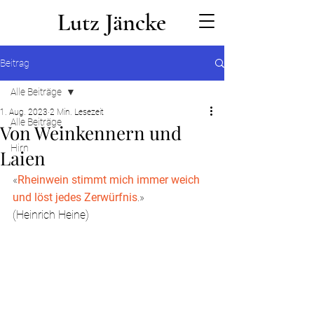
Lutz Jäncke
Beitrag
Alle Beiträge
1. Aug. 2023
2 Min. Lesezeit
Alle Beiträge
Von Weinkennern und
Hirn
Laien
«
Rheinwein stimmt mich immer weich 
und löst jedes Zerwürfnis
.»
(Heinrich Heine)