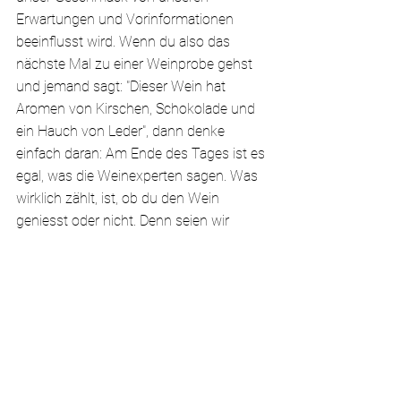
Erwartungen und Vorinformationen 
beeinflusst wird. Wenn du also das 
nächste Mal zu einer Weinprobe gehst 
und jemand sagt: "Dieser Wein hat 
Aromen von Kirschen, Schokolade und 
ein Hauch von Leder", dann denke 
einfach daran: Am Ende des Tages ist es 
egal, was die Weinexperten sagen. Was 
wirklich zählt, ist, ob du den Wein 
geniesst oder nicht. Denn seien wir 
ehrlich, das ist der ganze Zweck von 
Wein, oder? Prost!
(1) Siegrist, M., & Cousin, M. E. (2009). 
Expectations influence sensory 
experience in a wine tasting. Appetite, 